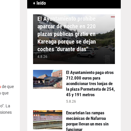
+ leído
APARCAMIENTO
El Ayuntamiento prohíbe
aparcar de noche en 220
plazas públicas gratis en
Kareaga porque se dejan
coches "durante días"
4.8.26
El Ayuntamiento paga otros
712.000 euros para
acondicionar tres lonjas de
a
de que
la plaza Pormetxeta de 254,
ma que
45 y 191 metros
5.8.26
o". La
asiones
Encartelan las rampas
mecánicas de Nafarroa
porque llevan un mes sin
funcionar