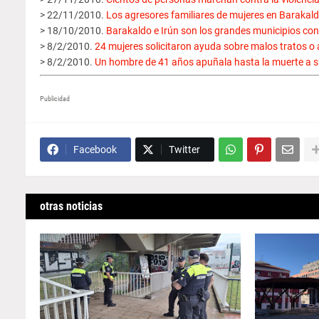
> 22/11/2010.
Los agresores familiares de mujeres en Barakald
> 18/10/2010.
Barakaldo e Irún son los grandes municipios con
> 8/2/2010.
24 mujeres solicitaron ayuda sobre malos tratos o 
> 8/2/2010.
Un hombre de 41 años apuñala hasta la muerte a su
Publicidad
Facebook
Twitter
otras noticias