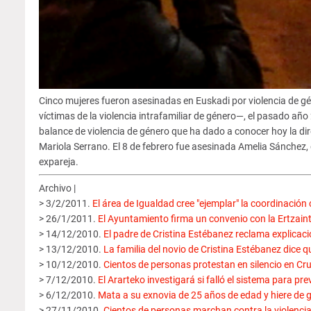
Cinco mujeres fueron asesinadas en Euskadi por violencia de g
víctimas de la violencia intrafamiliar de género—, el pasado año
balance de violencia de género que ha dado a conocer hoy la di
Mariola Serrano. El 8 de febrero fue asesinada Amelia Sánchez, d
expareja.
Archivo |
> 3/2/2011.
El área de Igualdad cree "ejemplar" la coordinación 
> 26/1/2011.
El Ayuntamiento firma un convenio con la Ertzaintz
> 14/12/2010.
El padre de Cristina Estébanez reclama explicacion
> 13/12/2010.
La familia del novio de Cristina Estébanez dice q
> 10/12/2010.
Cientos de personas protestan en silencio en Cru
> 7/12/2010.
El Ararteko investigará si falló el sistema para pr
> 6/12/2010.
Mata a su exnovia de 25 años de edad y hiere de
> 27/11/2010.
Cientos de personas marchan contra la violenci