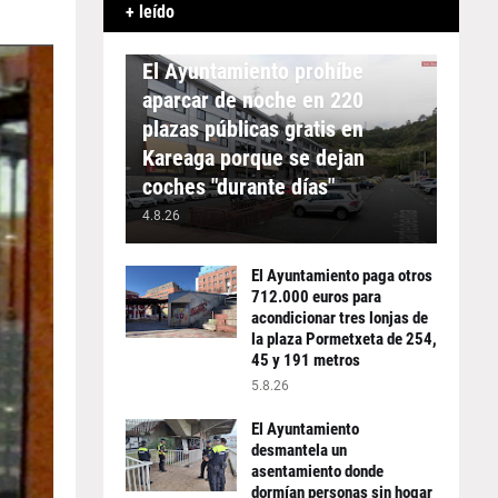
+ leído
APARCAMIENTO
El Ayuntamiento prohíbe
aparcar de noche en 220
plazas públicas gratis en
Kareaga porque se dejan
coches "durante días"
4.8.26
El Ayuntamiento paga otros
712.000 euros para
acondicionar tres lonjas de
la plaza Pormetxeta de 254,
45 y 191 metros
5.8.26
El Ayuntamiento
desmantela un
asentamiento donde
dormían personas sin hogar