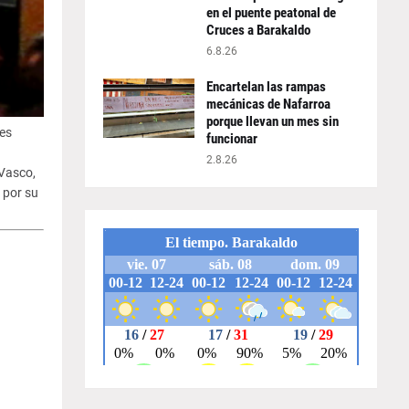
en el puente peatonal de
Cruces a Barakaldo
6.8.26
Encartelan las rampas
mecánicas de Nafarroa
porque llevan un mes sin
es
funcionar
2.8.26
Vasco,
 por su