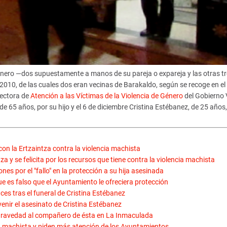
énero —dos supuestamente a manos de su pareja o expareja y las otras tr
 2010, de las cuales dos eran vecinas de Barakaldo, según se recoge en el
rectora de
Atención a las Víctimas de la Violencia de Género
del Gobierno 
e 65 años, por su hijo y el 6 de diciembre Cristina Estébanez, de 25 años,
con la Ertzaintza contra la violencia machista
a y se felicita por los recursos que tiene contra la violencia machista
es por el "fallo" en la protección a su hija asesinada
ue es falso que el Ayuntamiento le ofreciera protección
ces tras el funeral de Cristina Estébanez
evenir el asesinato de Cristina Estébanez
 gravedad al compañero de ésta en La Inmaculada
a machista y piden más atención de los Ayuntamientos