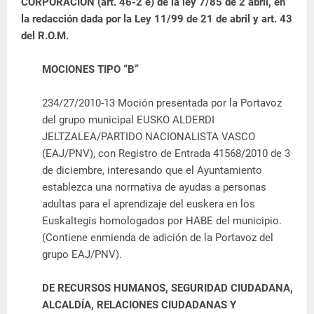
CORPORACIÓN (art. 46-2 e) de la ley 7/85 de 2 abril, en
la redacción dada por la Ley 11/99 de 21 de abril y art. 43
del R.O.M.
MOCIONES TIPO “B”
234/27/2010-13 Moción presentada por la Portavoz
del grupo municipal EUSKO ALDERDI
JELTZALEA/PARTIDO NACIONALISTA VASCO
(EAJ/PNV), con Registro de Entrada 41568/2010 de 3
de diciembre, interesando que el Ayuntamiento
establezca una
normativa de ayudas a personas
adultas para el aprendizaje del euskera
en los
Euskaltegis homologados por HABE del municipio.
(Contiene enmienda de adición de la Portavoz del
grupo EAJ/PNV).
DE RECURSOS HUMANOS, SEGURIDAD CIUDADANA,
ALCALDÍA, RELACIONES CIUDADANAS Y