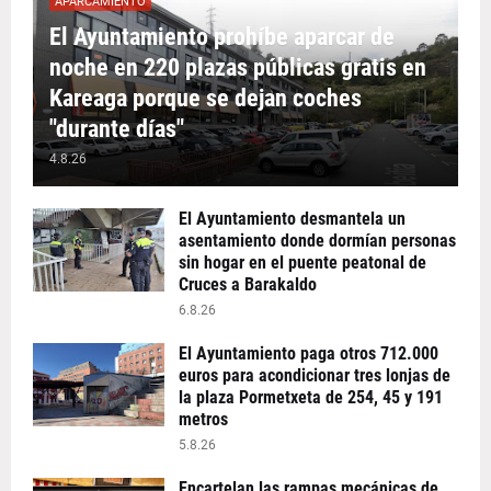
APARCAMIENTO
El Ayuntamiento prohíbe aparcar de
noche en 220 plazas públicas gratis en
Kareaga porque se dejan coches
"durante días"
4.8.26
El Ayuntamiento desmantela un
asentamiento donde dormían personas
sin hogar en el puente peatonal de
Cruces a Barakaldo
6.8.26
El Ayuntamiento paga otros 712.000
euros para acondicionar tres lonjas de
la plaza Pormetxeta de 254, 45 y 191
metros
5.8.26
Encartelan las rampas mecánicas de