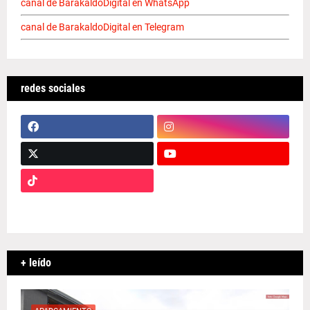
canal de BarakaldoDigital en WhatsApp
canal de BarakaldoDigital en Telegram
redes sociales
+ leído