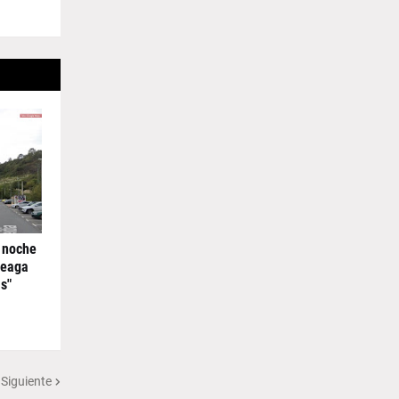
 noche
reaga
s"
 Siguiente