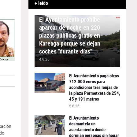
+ leído
APARCAMIENTO
El Ayuntamiento prohíbe
aparcar de noche en 220
plazas públicas gratis en
Kareaga porque se dejan
coches "durante días"
4.8.26
El Ayuntamiento paga otros
712.000 euros para
acondicionar tres lonjas de
la plaza Pormetxeta de 254,
45 y 191 metros
5.8.26
El Ayuntamiento
desmantela un
cación
asentamiento donde
de
dormían personas sin hogar