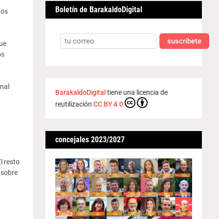
Boletín de BarakaldoDigital
tos
suscríbete
ue
os
onal
BarakaldoDigital
tiene una licencia de
reutilización
CC BY 4.0
concejales 2023/2027
l resto
 sobre