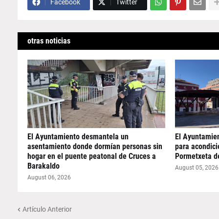
Facebook
Twitter
otras noticias
El Ayuntamiento desmantela un
El Ayuntamie
asentamiento donde dormían personas sin
para acondicio
hogar en el puente peatonal de Cruces a
Pormetxeta d
Barakaldo
August 05, 2026
August 06, 2026
Artículo Anterior