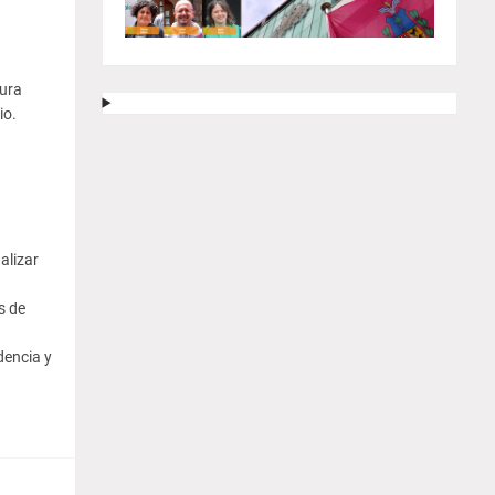
tura
io.
alizar
s de
dencia y