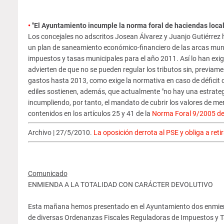
•
"El Ayuntamiento incumple la norma foral de haciendas loca
Los concejales no adscritos Josean Álvarez y Juanjo Gutiérrez 
un plan de saneamiento económico-financiero de las arcas munic
impuestos y tasas municipales para el año 2011. Así lo han ex
advierten de que no se pueden regular los tributos sin, previamen
gastos hasta 2013, como exige la normativa en caso de déficit c
ediles sostienen, además, que actualmente "no hay una estrateg
incumpliendo, por tanto, el mandato de cubrir los valores de me
contenidos en los artículos 25 y 41 de la
Norma Foral 9/2005 de
Archivo | 27/5/2010.
La oposición derrota al PSE y obliga a reti
Comunicado
ENMIENDA A LA TOTALIDAD CON CARÁCTER DEVOLUTIVO
Esta mañana hemos presentado en el Ayuntamiento dos enmiend
de diversas Ordenanzas Fiscales Reguladoras de Impuestos y Tas