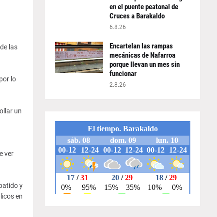
en el puente peatonal de
Cruces a Barakaldo
6.8.26
Encartelan las rampas
de las
mecánicas de Nafarroa
porque llevan un mes sin
funcionar
por lo
2.8.26
ollar un
e ver
batido y
licos en