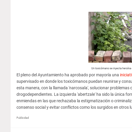
Un toxicómano se inyecta heroína en
El pleno del Ayuntamiento ha aprobado por mayoría una
iniciat
supervisado en donde los toxicómanos puedan reunirse y consum
esta manera, con la llamada 'narcosala', solucionar problemas 
drogodependientes. La izquierda 'abertzale' ha sido la única f
enmiendas en las que rechazaba la estigmatización o criminaliz
consenso social y evitar conflictos como los surgidos en otros 
Publicidad