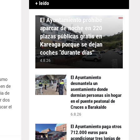
+ leído
APARCAMIENTO
El Ayuntamiento prohíbe
aparcar de noche en 220
plazas públicas gratis en
Kareaga porque se dejan
coches "durante días"
4.8.26
El Ayuntamiento
sumo
desmantela un
den de
asentamiento donde
ia de
dormían personas sin hogar
r dos
en el puente peatonal de
car el
Cruces a Barakaldo
6.8.26
El Ayuntamiento paga otros
712.000 euros para
acondicionar tres lonjas de