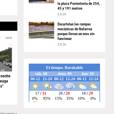
la plaza Pormetxeta de 254,
45 y 191 metros
5.8.26
Encartelan las rampas
mecánicas de Nafarroa
porque llevan un mes sin
funcionar
2.8.26
 noche
reaga
s"
 Siguiente