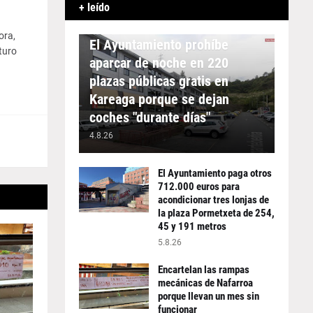
+ leído
APARCAMIENTO
ora,
El Ayuntamiento prohíbe
turo
aparcar de noche en 220
plazas públicas gratis en
Kareaga porque se dejan
coches "durante días"
4.8.26
El Ayuntamiento paga otros
712.000 euros para
acondicionar tres lonjas de
la plaza Pormetxeta de 254,
45 y 191 metros
5.8.26
Encartelan las rampas
mecánicas de Nafarroa
porque llevan un mes sin
funcionar