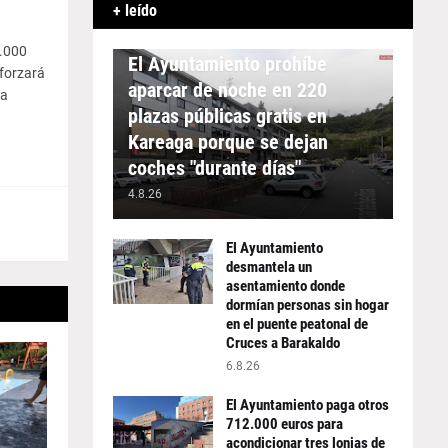
+ leído
APARCAMIENTO
0.000
El Ayuntamiento prohíbe
eforzará
aparcar de noche en 220
ra
plazas públicas gratis en
Kareaga porque se dejan
coches "durante días"
4.8.26
El Ayuntamiento
desmantela un
asentamiento donde
dormían personas sin hogar
en el puente peatonal de
Cruces a Barakaldo
6.8.26
El Ayuntamiento paga otros
712.000 euros para
acondicionar tres lonjas de