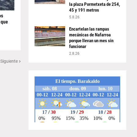
la plaza Pormetxeta de 254,
45 y 191 metros
os
5.8.26
 que
Encartelan las rampas
mecánicas de Nafarroa
porque llevan un mes sin
funcionar
2.8.26
 Siguiente