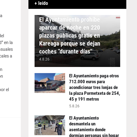
+ leído
APARCAMIENTO
na
El Ayuntamiento prohíbe
aparcar de noche en 220
plazas públicas gratis en
del
Kareaga porque se dejan
” en la
nsuales
coches "durante días"
cales a
4.8.26
en
El Ayuntamiento paga otros
ón
712.000 euros para
acondicionar tres lonjas de
or el
la plaza Pormetxeta de 254,
45 y 191 metros
5.8.26
El Ayuntamiento
desmantela un
asentamiento donde
dormían personas sin hogar