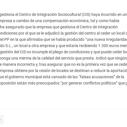
estiona el Centro de Integración Sociocultural (CIS) haya incurrido en u
ra empresa a cambio de una compensación económica, tal y como había
 ha asegurado que la empresa que gestiona el Centro de Integración
ndiciones por el que se le adjudicó la gestión del centro al ceder un local 
del PP en la que afirmaba que se había producido “una nueva irregularidad
sdo S.L., un local a otra empresa y que estaría recibiendo 1.300 euros me
gestión del CIS no incumple el pliego de condiciones y que puede ceder lo
onga una merma de la calidad del servicio que presta. Indicó que ningún
e manera incorrecta y, tras asegurar que no es la primera vez que se ced
empresa obtiene por la cesión de locales se destinan a reducir la aportaci
e el gobierno municipal está cansado de las “falsas acusaciones” de la
 oposición están más preocupados “por generar conflictos políticos” que p