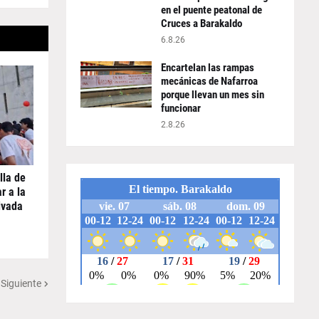
en el puente peatonal de
Cruces a Barakaldo
6.8.26
Encartelan las rampas
mecánicas de Nafarroa
porque llevan un mes sin
funcionar
2.8.26
lla de
r a la
ivada
 Siguiente