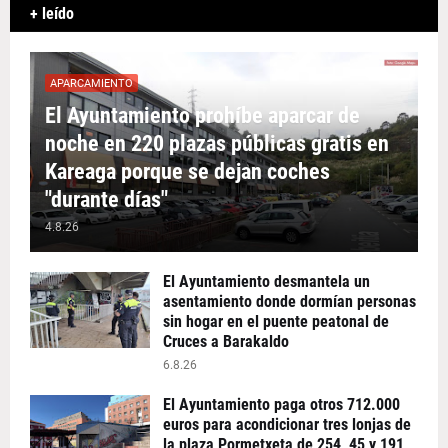
+ leído
APARCAMIENTO
El Ayuntamiento prohíbe aparcar de
noche en 220 plazas públicas gratis en
Kareaga porque se dejan coches
"durante días"
4.8.26
El Ayuntamiento desmantela un
asentamiento donde dormían personas
sin hogar en el puente peatonal de
Cruces a Barakaldo
6.8.26
El Ayuntamiento paga otros 712.000
euros para acondicionar tres lonjas de
la plaza Pormetxeta de 254, 45 y 191