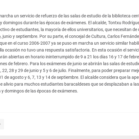
rcha un servicio de refuerzo de las salas de estudio de la biblioteca cen
s y domingos durante las épocas de exámenes.
El alcalde, Tontxu Rodrígue
ivo de estudiantes, la mayoría de ellos universitarios, que necesitan de 
 junio y septiembre. Por su parte, el concejal de Cultura, Carlos Fernánde
 que en el curso 2006-2007 ya se puso en marcha un servicio similar habi
la ocasión no tuvo una respuesta satisfactoria. En esta ocasión el servic
tarán abiertas en horario ininterrumpido de 9 a 21 los días 16 y 17 de febr
s de febrero. Para los exámenes de junio se abrirán las salas de estudio
1, 22, 28 y 29 de junio y 5 y 6 de julio. Finalmente, para poder preparar mej
31 de agosto y 6, 7, 13 y 14 de septiembre. El alcalde considera que la ape
te alivio para muchos estudiantes baracaldeses que se desplazaban a las
os y domingos de las épocas de exámenes.