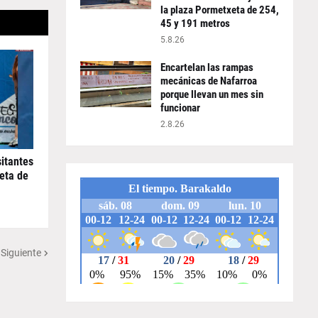
la plaza Pormetxeta de 254,
45 y 191 metros
5.8.26
Encartelan las rampas
mecánicas de Nafarroa
porque llevan un mes sin
funcionar
2.8.26
sitantes
meta de
 Siguiente