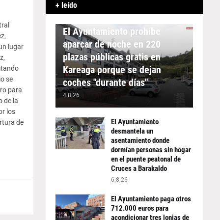
+ leído
APARCAMIENTO
tral
El Ayuntamiento prohíbe
z,
aparcar de noche en 220
un lugar
plazas públicas gratis en
z,
Kareaga porque se dejan
litando
io se
coches "durante días"
ero para
4.8.26
 de la
or los
El Ayuntamiento
rtura de
desmantela un
asentamiento donde
dormían personas sin hogar
en el puente peatonal de
Cruces a Barakaldo
6.8.26
El Ayuntamiento paga otros
712.000 euros para
acondicionar tres lonjas de